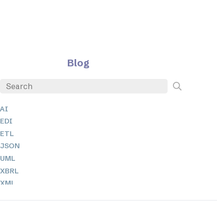
Blog
AI
EDI
ETL
JSON
UML
XBRL
XML
XPath 및 XQuery
XSL