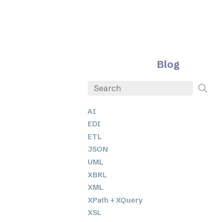
Blog
AI
EDI
ETL
JSON
UML
XBRL
XML
XPath + XQuery
XSL