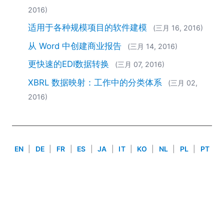
2018
2016)
2017
适用于各种规模项目的软件建模
(三月 16, 2016)
2016
2015
从 Word 中创建商业报告
(三月 14, 2016)
2014
更快速的EDI数据转换
(三月 07, 2016)
2013
XBRL 数据映射：工作中的分类体系
2012
(三月 02,
2011
2016)
2010
2009
2008
2007
EN
|
DE
|
FR
|
ES
|
JA
|
IT
|
KO
|
NL
|
PL
|
PT
Use of this site is governed by our
Terms of Use
,
Privacy
Policy
&
Cookie Policy
. Copyright 2005-2026 Altova. All
Rights Reserved. Patents Pending.