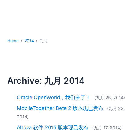
YAML
云
低代码 + 无代码
发展
合规解决方案
数据库 + SQL
Home
2014
九月
数据集成
服务器软件
移动应用开发
2026
Archive: 九月 2014
2025
2024
Oracle OpenWorld，我们来了！
(九月 25, 2014)
2023
2022
MobileTogether Beta 2 版本现已发布
(九月 22,
2021
2014)
2020
Altova 软件 2015 版本现已发布
(九月 17, 2014)
2019