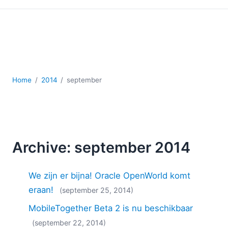
Ontwikkeling
Regelgevingsoplossingen
Serversoftware
UML
XBRL
XML
Home
2014
september
XPath+XQuery
XSL
YAML
2026
2025
Archive: september 2014
2024
2023
We zijn er bijna! Oracle OpenWorld komt
2022
eraan!
(september 25, 2014)
2021
2020
MobileTogether Beta 2 is nu beschikbaar
2019
(september 22, 2014)