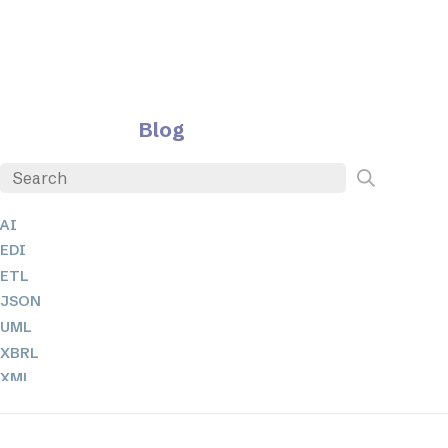
Blog
AI
EDI
ETL
JSON
UML
XBRL
XML
XPath + XQuery
XSL