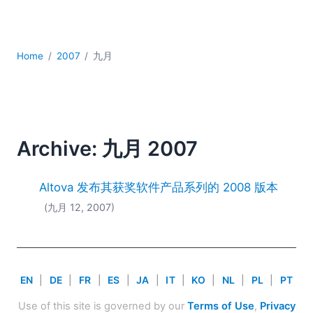
YAML
云
低代码 + 无代码
Home
2007
九月
发展
合规解决方案
数据库 + SQL
数据集成
服务器软件
Archive: 九月 2007
移动应用开发
2026
Altova 发布其获奖软件产品系列的 2008 版本
2025
(九月 12, 2007)
2024
2023
2022
2021
EN
|
DE
|
FR
|
ES
|
JA
|
IT
|
KO
|
NL
|
PL
|
PT
2020
2019
Use of this site is governed by our
Terms of Use
,
Privacy