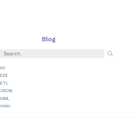
Blog
AI
EDI
ETL
JSON
UML
XBRL
XML
XPath + XQuery
XSL