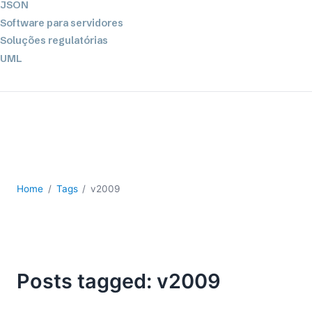
JSON
Software para servidores
Soluções regulatórias
UML
XBRL
XML
XPath+XQuery
XSL
YAML
2026
Home
Tags
v2009
2025
2024
2023
2022
2021
Posts tagged: v2009
2020
2019