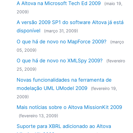
A Altova na Microsoft Tech Ed 2009
2018
(maio 19,
2017
2009)
2016
A versão 2009 SP1 do software Altova já está
2015
disponível
(março 31, 2009)
2014
O que há de novo no MapForce 2009?
2013
(março
2012
05, 2009)
2011
O que há de novo no XMLSpy 2009?
(fevereiro
2010
25, 2009)
2009
2008
Novas funcionalidades na ferramenta de
2007
modelação UML UModel 2009
(fevereiro 19,
2009)
Mais notícias sobre o Altova MissionKit 2009
(fevereiro 13, 2009)
Suporte para XBRL adicionado ao Altova