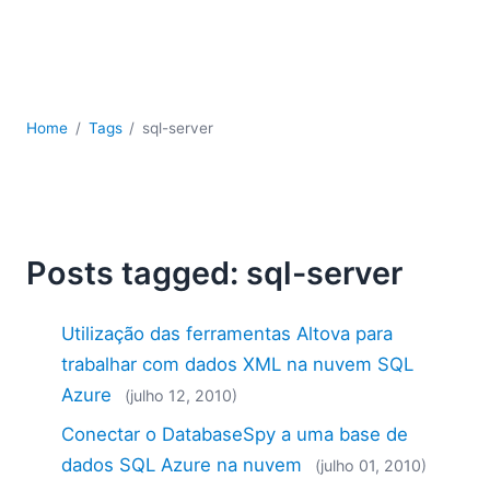
JSON
Software para servidores
Soluções regulatórias
UML
XBRL
Home
Tags
sql-server
XML
XPath+XQuery
XSL
YAML
Posts tagged: sql-server
2026
2025
Utilização das ferramentas Altova para
2024
2023
trabalhar com dados XML na nuvem SQL
2022
Azure
(julho 12, 2010)
2021
Conectar o DatabaseSpy a uma base de
2020
dados SQL Azure na nuvem
(julho 01, 2010)
2019