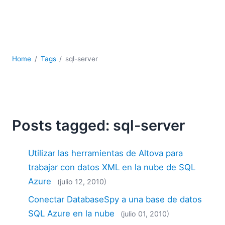
JSON
Software servidor
Soluciones
UML
XBRL
Home
Tags
sql-server
XML
XPath+XQuery
XSL
YAML
Posts tagged: sql-server
2026
2025
Utilizar las herramientas de Altova para
2024
2023
trabajar con datos XML en la nube de SQL
2022
Azure
(julio 12, 2010)
2021
Conectar DatabaseSpy a una base de datos
2020
SQL Azure en la nube
(julio 01, 2010)
2019