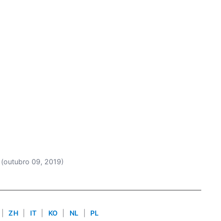
(outubro 09, 2019)
|
ZH
|
IT
|
KO
|
NL
|
PL