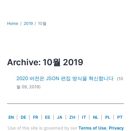
YAML
개발
구름
Home
2019
10월
규제 솔루션
데이터 통합
데이터베이스 + SQL
로우코드 + 노코드 (Low-code + No-code)
모바일 앱 개발
Archive: 10월 2019
서버 소프트웨어
2026
2020 버전은 JSON 편집 방식을 혁신합니다
(10
2025
월 09, 2019)
2024
2023
2022
2021
EN
|
DE
|
FR
|
ES
|
JA
|
ZH
|
IT
|
NL
|
PL
|
PT
2020
2019
Use of this site is governed by our
Terms of Use
,
Privacy