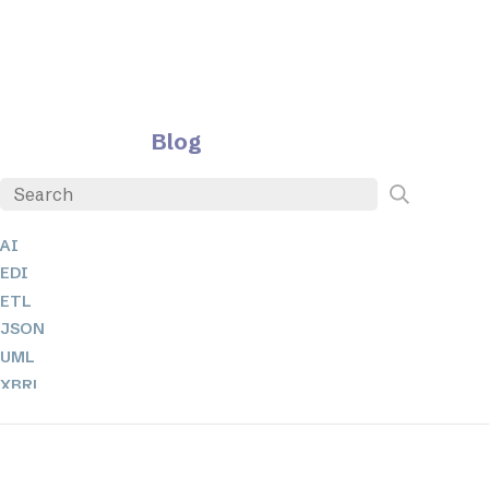
Blog
AI
EDI
ETL
JSON
UML
XBRL
XML
XPath 및 XQuery
XSL