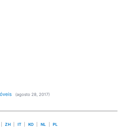
óveis
(agosto 28, 2017)
|
ZH
|
IT
|
KO
|
NL
|
PL