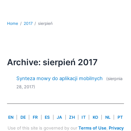
kodowania
Rozwiązania regulacyjne
Rozwój
Home
2017
sierpień
Rozwój aplikacji mobilnych
UML
XBRL
XML
XPath i XQuery
Archive: sierpień 2017
XSL
YAML
Synteza mowy do aplikacji mobilnych
(sierpnia
2026
28, 2017)
2025
2024
2023
2022
EN
|
DE
|
FR
|
ES
|
JA
|
ZH
|
IT
|
KO
|
NL
|
PT
2021
2020
Use of this site is governed by our
Terms of Use
,
Privacy