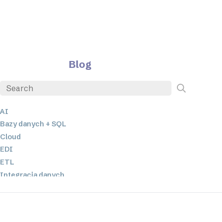
Blog
AI
Bazy danych + SQL
Cloud
EDI
ETL
Integracja danych
JSON
Oprogramowanie serwerowe
Rozwiązania o niskim poziomie kodowania oraz bez