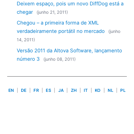
Deixem espaço, pois um novo DiffDog está a
2018
2017
chegar
(junho 21, 2011)
2016
Chegou – a primeira forma de XML
2015
verdadeiramente portátil no mercado
(junho
2014
14, 2011)
2013
2012
Versão 2011 da Altova Software, lançamento
2011
número 3
(junho 08, 2011)
2010
2009
2008
2007
EN
|
DE
|
FR
|
ES
|
JA
|
ZH
|
IT
|
KO
|
NL
|
PL
Use of this site is governed by our
Terms of Use
,
Privacy
Policy
&
Cookie Policy
. Copyright 2005-2026 Altova. All
Rights Reserved. Patents Pending.