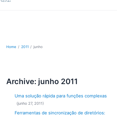
JSON
Software para servidores
Soluções regulatórias
UML
XBRL
XML
XPath+XQuery
Home
2011
junho
XSL
YAML
2026
2025
Archive: junho 2011
2024
2023
2022
Uma solução rápida para funções complexas
2021
(junho 27, 2011)
2020
Ferramentas de sincronização de diretórios:
2019