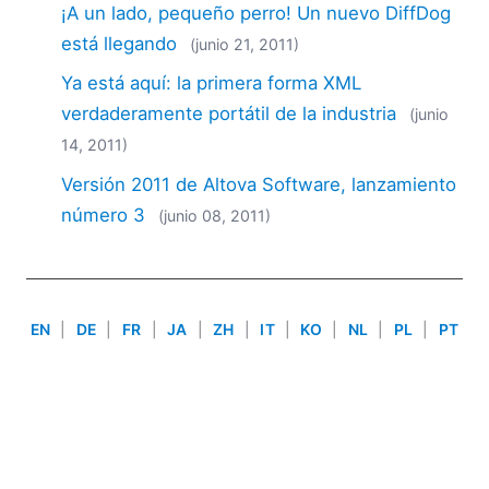
¡A un lado, pequeño perro! Un nuevo DiffDog
2018
2017
está llegando
(junio 21, 2011)
2016
Ya está aquí: la primera forma XML
2015
verdaderamente portátil de la industria
(junio
2014
14, 2011)
2013
2012
Versión 2011 de Altova Software, lanzamiento
2011
número 3
(junio 08, 2011)
2010
2009
2008
2007
EN
|
DE
|
FR
|
JA
|
ZH
|
IT
|
KO
|
NL
|
PL
|
PT
Use of this site is governed by our
Terms of Use
,
Privacy
Policy
&
Cookie Policy
. Copyright 2005-2026 Altova. All
Rights Reserved. Patents Pending.