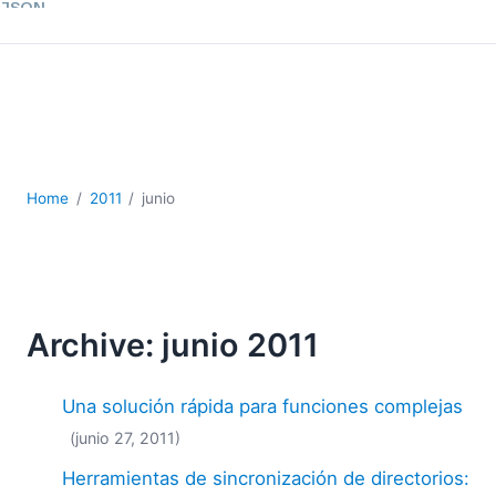
JSON
Software servidor
Soluciones
UML
XBRL
XML
XPath+XQuery
Home
2011
junio
XSL
YAML
2026
2025
Archive: junio 2011
2024
2023
2022
Una solución rápida para funciones complejas
2021
(junio 27, 2011)
2020
Herramientas de sincronización de directorios:
2019