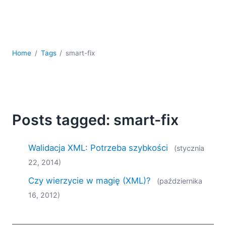
kodowania
Rozwiązania regulacyjne
Rozwój
Rozwój aplikacji mobilnych
Home
Tags
smart-fix
UML
XBRL
XML
XPath i XQuery
XSL
Posts tagged: smart-fix
YAML
2026
Walidacja XML: Potrzeba szybkości
(stycznia
2025
22, 2014)
2024
2023
Czy wierzycie w magię (XML)?
(października
2022
16, 2012)
2021
2020