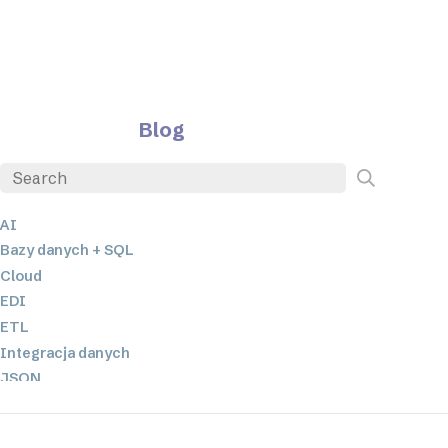
Blog
AI
Bazy danych + SQL
Cloud
EDI
ETL
Integracja danych
JSON
Oprogramowanie serwerowe
Rozwiązania o niskim poziomie kodowania oraz bez