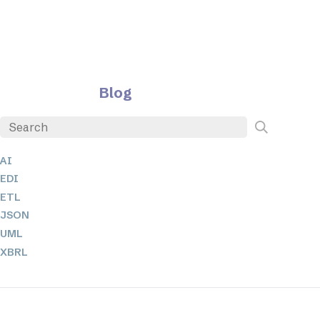
Blog
AI
EDI
ETL
JSON
UML
XBRL
XML
XPathとXQuery
XSL