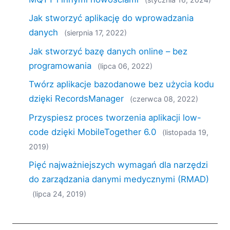
2019
Jak stworzyć aplikację do wprowadzania
2018
2017
danych
(sierpnia 17, 2022)
2016
Jak stworzyć bazę danych online – bez
2015
programowania
(lipca 06, 2022)
2014
Twórz aplikacje bazodanowe bez użycia kodu
2013
2012
dzięki RecordsManager
(czerwca 08, 2022)
2011
Przyspiesz proces tworzenia aplikacji low-
2010
code dzięki MobileTogether 6.0
(listopada 19,
2009
2019)
2008
2007
Pięć najważniejszych wymagań dla narzędzi
do zarządzania danymi medycznymi (RMAD)
(lipca 24, 2019)