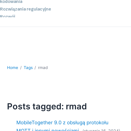
kodowania
Rozwiązania regulacyjne
Rozwój
Rozwój aplikacji mobilnych
UML
XBRL
XML
XPath i XQuery
XSL
Home
Tags
rmad
YAML
2026
2025
2024
Posts tagged: rmad
2023
2022
2021
MobileTogether 9.0 z obsługą protokołu
2020
MQTT i innymi nowościami
(stycznia 16, 2024)