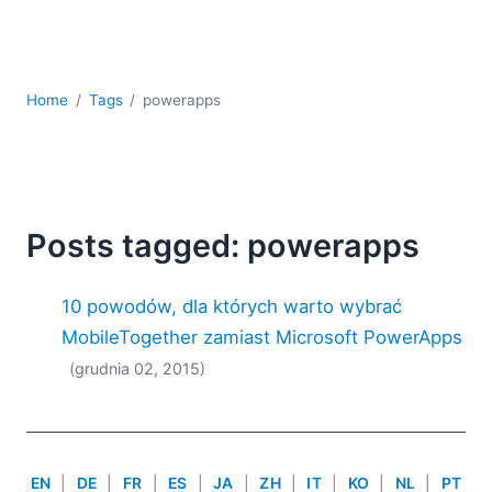
kodowania
Rozwiązania regulacyjne
Rozwój
Rozwój aplikacji mobilnych
Home
Tags
powerapps
UML
XBRL
XML
XPath i XQuery
XSL
Posts tagged: powerapps
YAML
10 powodów, dla których warto wybrać
2026
2025
MobileTogether zamiast Microsoft PowerApps
2024
(grudnia 02, 2015)
2023
2022
2021
2020
EN
|
DE
|
FR
|
ES
|
JA
|
ZH
|
IT
|
KO
|
NL
|
PT