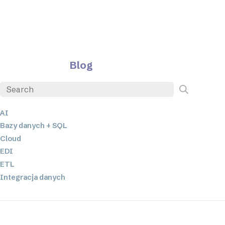
Blog
AI
Bazy danych + SQL
Cloud
EDI
ETL
Integracja danych
JSON
Oprogramowanie serwerowe
Rozwiązania o niskim poziomie kodowania oraz bez