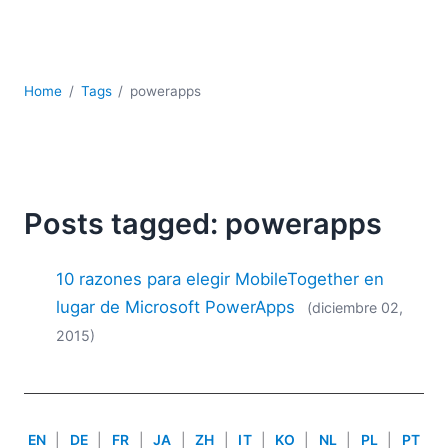
JSON
Software servidor
Soluciones
UML
Home
Tags
powerapps
XBRL
XML
XPath+XQuery
XSL
YAML
Posts tagged: powerapps
2026
10 razones para elegir MobileTogether en
2025
2024
lugar de Microsoft PowerApps
(diciembre 02,
2023
2015)
2022
2021
2020
2019
EN
|
DE
|
FR
|
JA
|
ZH
|
IT
|
KO
|
NL
|
PL
|
PT