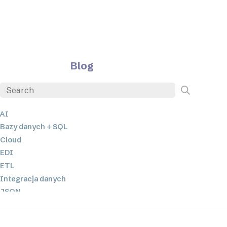
Blog
AI
Bazy danych + SQL
Cloud
EDI
ETL
Integracja danych
JSON
Oprogramowanie serwerowe
Rozwiązania o niskim poziomie kodowania oraz bez