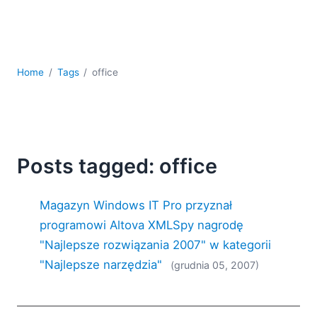
kodowania
Rozwiązania regulacyjne
Rozwój
Rozwój aplikacji mobilnych
Home
Tags
office
UML
XBRL
XML
XPath i XQuery
XSL
Posts tagged: office
YAML
2026
Magazyn Windows IT Pro przyznał
2025
programowi Altova XMLSpy nagrodę
2024
"Najlepsze rozwiązania 2007" w kategorii
2023
"Najlepsze narzędzia"
(grudnia 05, 2007)
2022
2021
2020