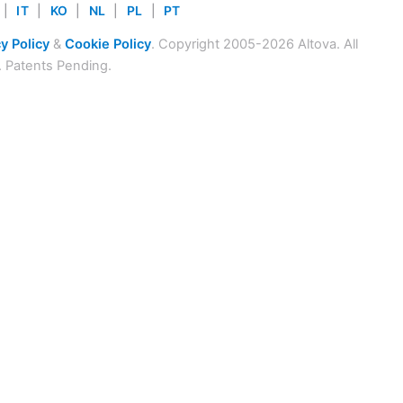
|
IT
|
KO
|
NL
|
PL
|
PT
y Policy
&
Cookie Policy
. Copyright 2005-2026 Altova. All
. Patents Pending.