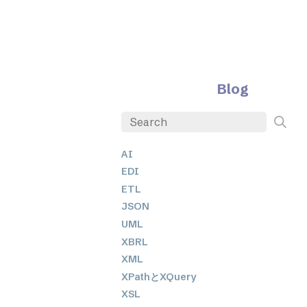
Blog
AI
EDI
ETL
JSON
UML
XBRL
XML
XPathとXQuery
XSL