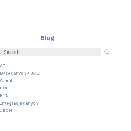
Blog
AI
Bazy danych + SQL
Cloud
EDI
ETL
Integracja danych
JSON
Oprogramowanie serwerowe
Rozwiązania o niskim poziomie kodowania oraz bez