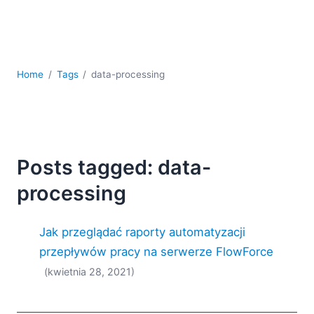
kodowania
Rozwiązania regulacyjne
Rozwój
Rozwój aplikacji mobilnych
Home
Tags
data-processing
UML
XBRL
XML
XPath i XQuery
XSL
Posts tagged: data-
YAML
processing
2026
2025
Jak przeglądać raporty automatyzacji
2024
2023
przepływów pracy na serwerze FlowForce
2022
(kwietnia 28, 2021)
2021
2020