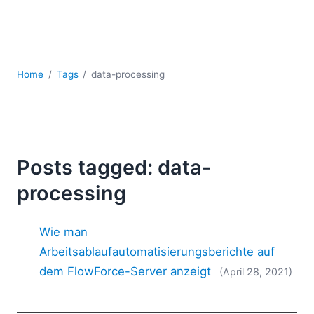
Mobile Entwicklung
Regulatory Solutions
Server-Software
UML
Home
Tags
data-processing
XBRL
XML
XPath+XQuery
XSL
YAML
Posts tagged: data-
2026
processing
2025
2024
Wie man
2023
2022
Arbeitsablaufautomatisierungsberichte auf
2021
dem FlowForce-Server anzeigt
(April 28, 2021)
2020
2019