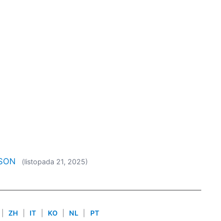
BSON
(listopada 21, 2025)
|
ZH
|
IT
|
KO
|
NL
|
PT