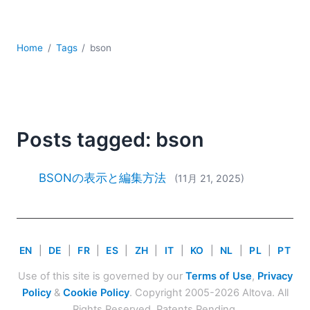
YAML
サーバーソフトウェア
データベース + SQL
Home
Tags
bson
データ統合
モバイルアプリケーション開発
ローコード＋ノーコード
規制ソリューション
開発
Posts tagged: bson
雲
2026
BSONの表示と編集方法
(11月 21, 2025)
2025
2024
2023
2022
EN
|
DE
|
FR
|
ES
|
ZH
|
IT
|
KO
|
NL
|
PL
|
PT
2021
Use of this site is governed by our
Terms of Use
,
Privacy
2020
Policy
&
Cookie Policy
. Copyright 2005-2026 Altova. All
2019
Rights Reserved. Patents Pending.