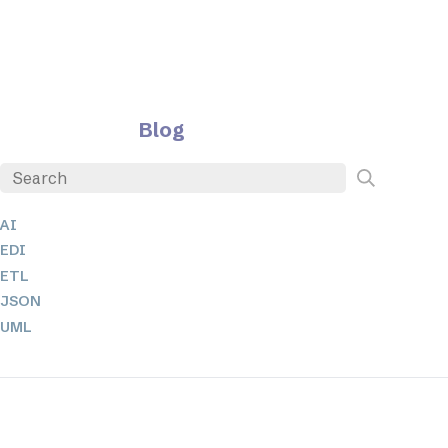
Blog
AI
EDI
ETL
JSON
UML
XBRL
XML
XPathとXQuery
XSL