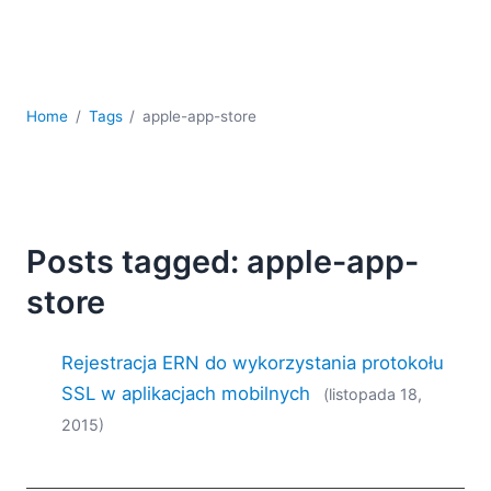
kodowania
Rozwiązania regulacyjne
Rozwój
Rozwój aplikacji mobilnych
Home
Tags
apple-app-store
UML
XBRL
XML
XPath i XQuery
XSL
Posts tagged: apple-app-
YAML
store
2026
2025
Rejestracja ERN do wykorzystania protokołu
2024
2023
SSL w aplikacjach mobilnych
(listopada 18,
2022
2015)
2021
2020