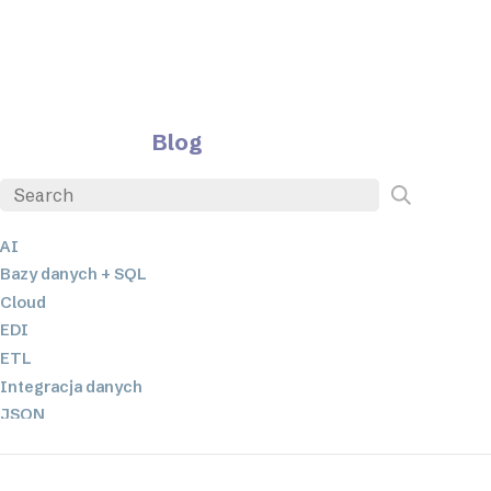
Blog
AI
Bazy danych + SQL
Cloud
EDI
ETL
Integracja danych
JSON
Oprogramowanie serwerowe
Rozwiązania o niskim poziomie kodowania oraz bez