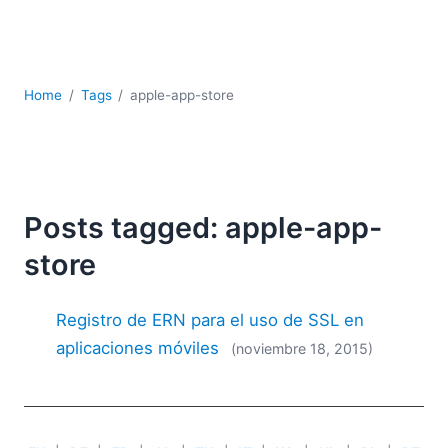
JSON
Software servidor
Soluciones
UML
Home
Tags
apple-app-store
XBRL
XML
XPath+XQuery
XSL
YAML
Posts tagged: apple-app-
2026
store
2025
2024
Registro de ERN para el uso de SSL en
2023
aplicaciones móviles
(noviembre 18, 2015)
2022
2021
2020
2019