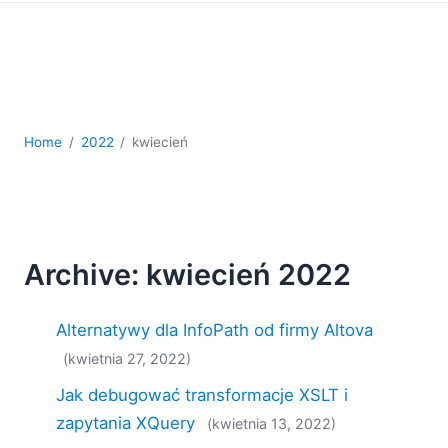
kodowania
Rozwiązania regulacyjne
Rozwój
Rozwój aplikacji mobilnych
UML
XBRL
Home
2022
kwiecień
XML
XPath i XQuery
XSL
YAML
Archive: kwiecień 2022
2026
2025
Alternatywy dla InfoPath od firmy Altova
2024
2023
(kwietnia 27, 2022)
2022
Jak debugować transformacje XSLT i
2021
zapytania XQuery
(kwietnia 13, 2022)
2020