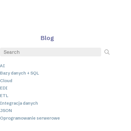
Blog
AI
Bazy danych + SQL
Cloud
EDI
ETL
Integracja danych
JSON
Oprogramowanie serwerowe
Rozwiązania o niskim poziomie kodowania oraz bez