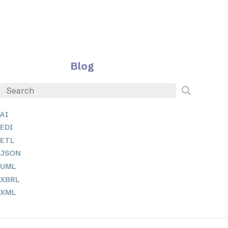
Blog
AI
EDI
ETL
JSON
UML
XBRL
XML
XPathとXQuery
XSL