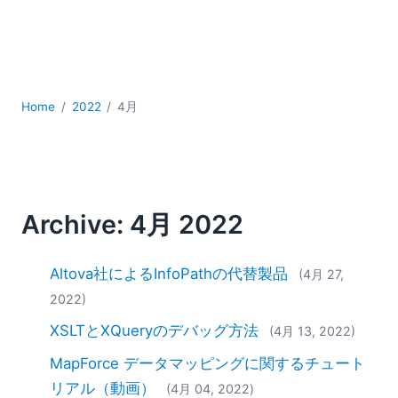
YAML
サーバーソフトウェア
データベース + SQL
データ統合
モバイルアプリケーション開発
Home
2022
4月
ローコード＋ノーコード
規制ソリューション
開発
雲
Archive: 4月 2022
2026
2025
2024
Altova社によるInfoPathの代替製品
(4月 27,
2023
2022)
2022
XSLTとXQueryのデバッグ方法
(4月 13, 2022)
2021
MapForce データマッピングに関するチュート
2020
2019
リアル（動画）
(4月 04, 2022)