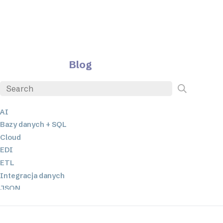
Blog
AI
Bazy danych + SQL
Cloud
EDI
ETL
Integracja danych
JSON
Oprogramowanie serwerowe
Rozwiązania o niskim poziomie kodowania oraz bez