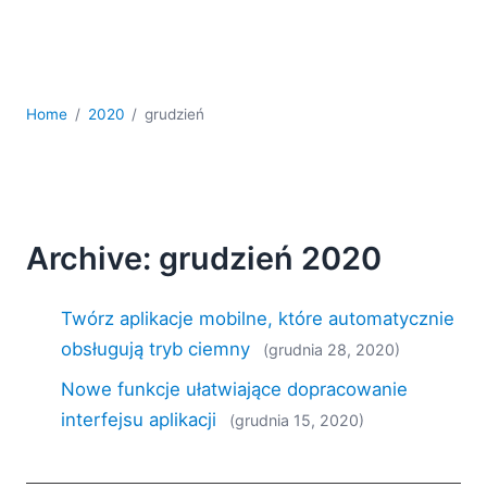
kodowania
Rozwiązania regulacyjne
Rozwój
Rozwój aplikacji mobilnych
Home
2020
grudzień
UML
XBRL
XML
XPath i XQuery
XSL
Archive: grudzień 2020
YAML
2026
Twórz aplikacje mobilne, które automatycznie
2025
obsługują tryb ciemny
(grudnia 28, 2020)
2024
2023
Nowe funkcje ułatwiające dopracowanie
2022
interfejsu aplikacji
(grudnia 15, 2020)
2021
2020