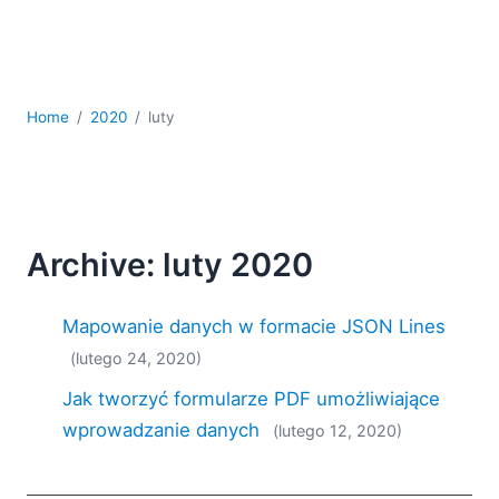
kodowania
Rozwiązania regulacyjne
Rozwój
Rozwój aplikacji mobilnych
Home
2020
luty
UML
XBRL
XML
XPath i XQuery
XSL
Archive: luty 2020
YAML
2026
Mapowanie danych w formacie JSON Lines
2025
(lutego 24, 2020)
2024
2023
Jak tworzyć formularze PDF umożliwiające
2022
wprowadzanie danych
(lutego 12, 2020)
2021
2020