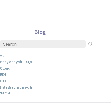
Blog
AI
Bazy danych + SQL
Cloud
EDI
ETL
Integracja danych
JSON
Oprogramowanie serwerowe
Rozwiązania o niskim poziomie kodowania oraz bez