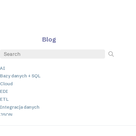
Blog
AI
Bazy danych + SQL
Cloud
EDI
ETL
Integracja danych
JSON
Oprogramowanie serwerowe
Rozwiązania o niskim poziomie kodowania oraz bez