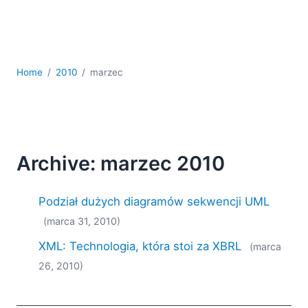
kodowania
Rozwiązania regulacyjne
Rozwój
Rozwój aplikacji mobilnych
Home
2010
marzec
UML
XBRL
XML
XPath i XQuery
XSL
Archive: marzec 2010
YAML
2026
Podział dużych diagramów sekwencji UML
2025
(marca 31, 2010)
2024
2023
XML: Technologia, która stoi za XBRL
(marca
2022
26, 2010)
2021
2020