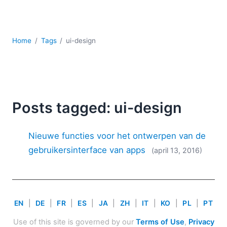
Ontwikkeling
Regelgevingsoplossingen
Serversoftware
Home
Tags
ui-design
UML
XBRL
XML
XPath+XQuery
XSL
Posts tagged: ui-design
YAML
2026
Nieuwe functies voor het ontwerpen van de
2025
gebruikersinterface van apps
(april 13, 2016)
2024
2023
2022
2021
EN
|
DE
|
FR
|
ES
|
JA
|
ZH
|
IT
|
KO
|
PL
|
PT
2020
2019
Use of this site is governed by our
Terms of Use
,
Privacy