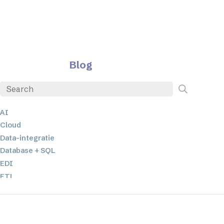
Blog
AI
Cloud
Data-integratie
Database + SQL
EDI
ETL
JSON
Low-code en no-code oplossingen
Mobiele applicatieontwikkeling