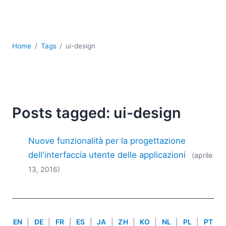
Sviluppo
Sviluppo a basso codice + sviluppo senza codice
Sviluppo di applicazioni per dispositivi mobili
UML
Home
Tags
ui-design
XBRL
XML
XPath+XQuery
XSL
YAML
Posts tagged: ui-design
2026
Nuove funzionalità per la progettazione
2025
2024
dell'interfaccia utente delle applicazioni
(aprile
2023
13, 2016)
2022
2021
2020
2019
EN
|
DE
|
FR
|
ES
|
JA
|
ZH
|
KO
|
NL
|
PL
|
PT