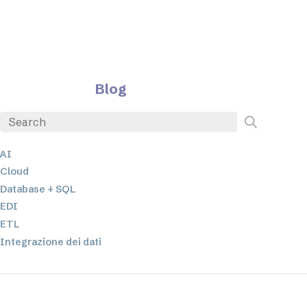
Blog
AI
Cloud
Database + SQL
EDI
ETL
Integrazione dei dati
JSON
Software per server
Soluzioni normative