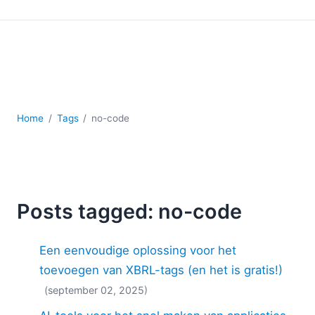
Ontwikkeling
Regelgevingsoplossingen
Serversoftware
UML
XBRL
XML
XPath+XQuery
Home
Tags
no-code
XSL
YAML
2026
2025
Posts tagged: no-code
2024
2023
Een eenvoudige oplossing voor het
2022
2021
toevoegen van XBRL-tags (en het is gratis!)
2020
(september 02, 2025)
2019