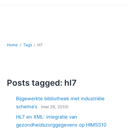
Ontwikkeling
Regelgevingsoplossingen
Serversoftware
UML
XBRL
XML
Home
Tags
hl7
XPath+XQuery
XSL
YAML
2026
2025
Posts tagged: hl7
2024
2023
Bijgewerkte bibliotheek met industriële
2022
schema's
(mei 26, 2010)
2021
2020
HL7 en XML: integratie van
2019
gezondheidszorggegevens op HIMSS10