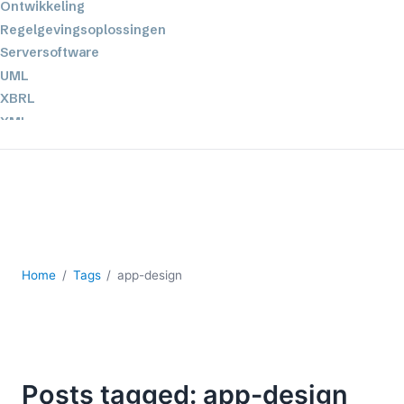
Ontwikkeling
Regelgevingsoplossingen
Serversoftware
UML
XBRL
XML
XPath+XQuery
XSL
YAML
2026
2025
Home
Tags
app-design
2024
2023
2022
2021
2020
Posts tagged: app-design
2019