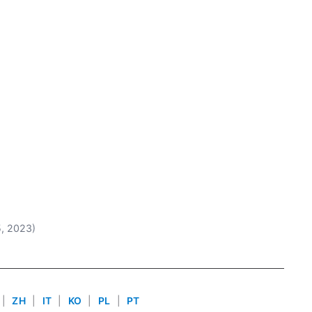
5, 2023)
|
ZH
|
IT
|
KO
|
PL
|
PT