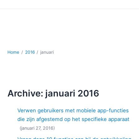
Ontwikkeling
Regelgevingsoplossingen
Serversoftware
UML
XBRL
XML
XPath+XQuery
Home
2016
januari
XSL
YAML
2026
2025
Archive: januari 2016
2024
2023
Verwen gebruikers met mobiele app-functies
2022
2021
die zijn afgestemd op het specifieke apparaat
2020
(januari 27, 2016)
2019