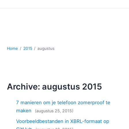
Ontwikkeling
Regelgevingsoplossingen
Serversoftware
UML
XBRL
XML
XPath+XQuery
Home
2015
augustus
XSL
YAML
2026
2025
Archive: augustus 2015
2024
2023
7 manieren om je telefoon zomerproof te
2022
2021
maken
(augustus 25, 2015)
2020
Voorbeeldbestanden in XBRL-formaat op
2019