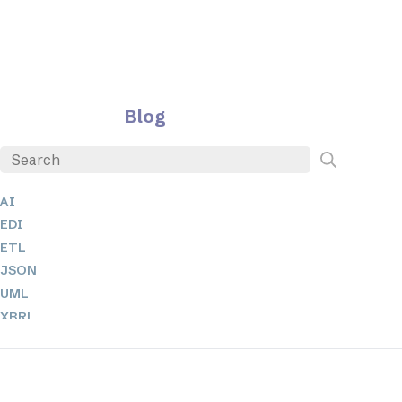
Blog
AI
EDI
ETL
JSON
UML
XBRL
XML
XPath 및 XQuery
XSL