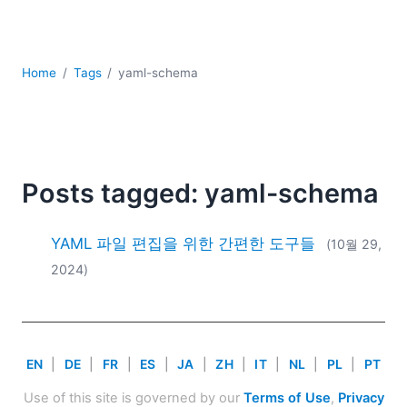
YAML
개발
구름
Home
Tags
yaml-schema
규제 솔루션
데이터 통합
데이터베이스 + SQL
로우코드 + 노코드 (Low-code + No-code)
모바일 앱 개발
Posts tagged: yaml-schema
서버 소프트웨어
2026
YAML 파일 편집을 위한 간편한 도구들
(10월 29,
2025
2024)
2024
2023
2022
2021
EN
|
DE
|
FR
|
ES
|
JA
|
ZH
|
IT
|
NL
|
PL
|
PT
2020
2019
Use of this site is governed by our
Terms of Use
,
Privacy