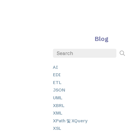
Blog
AI
EDI
ETL
JSON
UML
XBRL
XML
XPath 및 XQuery
XSL