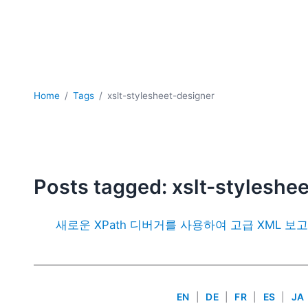
Home
Tags
xslt-stylesheet-designer
Posts tagged: xslt-styleshe
새로운 XPath 디버거를 사용하여 고급 XML 
EN
|
DE
|
FR
|
ES
|
JA