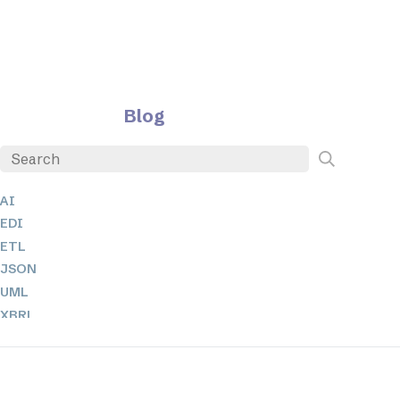
Blog
AI
EDI
ETL
JSON
UML
XBRL
XML
XPath 및 XQuery
XSL