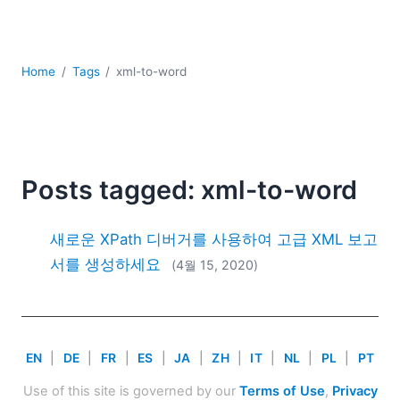
YAML
개발
구름
Home
Tags
xml-to-word
규제 솔루션
데이터 통합
데이터베이스 + SQL
로우코드 + 노코드 (Low-code + No-code)
모바일 앱 개발
Posts tagged: xml-to-word
서버 소프트웨어
2026
새로운 XPath 디버거를 사용하여 고급 XML 보고
2025
서를 생성하세요
(4월 15, 2020)
2024
2023
2022
2021
EN
|
DE
|
FR
|
ES
|
JA
|
ZH
|
IT
|
NL
|
PL
|
PT
2020
2019
Use of this site is governed by our
Terms of Use
,
Privacy