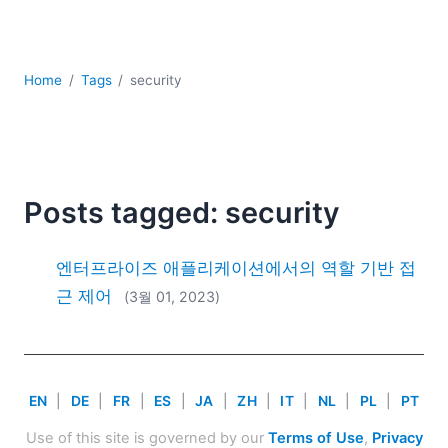
YAML
개발
구름
Home
Tags
security
규제 솔루션
데이터 통합
데이터베이스 + SQL
로우코드 + 노코드 (Low-code + No-code)
모바일 앱 개발
Posts tagged: security
서버 소프트웨어
2026
엔터프라이즈 애플리케이션에서의 역할 기반 접
2025
근 제어
(3월 01, 2023)
2024
2023
2022
2021
EN
|
DE
|
FR
|
ES
|
JA
|
ZH
|
IT
|
NL
|
PL
|
PT
2020
2019
Use of this site is governed by our
Terms of Use
,
Privacy