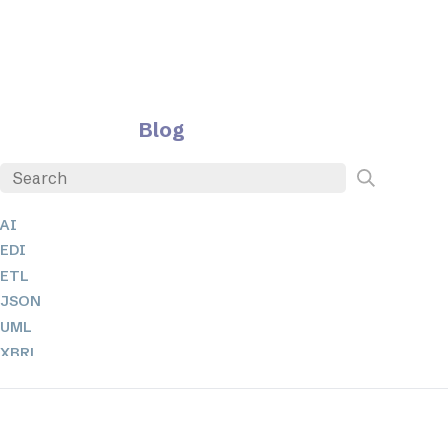
Blog
AI
EDI
ETL
JSON
UML
XBRL
XML
XPath 및 XQuery
XSL