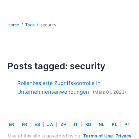
Mobile Entwicklung
Regulatory Solutions
Server-Software
Home
Tags
security
UML
XBRL
XML
XPath+XQuery
XSL
Posts tagged: security
YAML
2026
Rollenbasierte Zugriffskontrolle in
2025
Unternehmensanwendungen
(März 01, 2023)
2024
2023
2022
2021
EN
|
FR
|
ES
|
JA
|
ZH
|
IT
|
KO
|
NL
|
PL
|
PT
2020
2019
Use of this site is governed by our
Terms of Use
,
Privacy