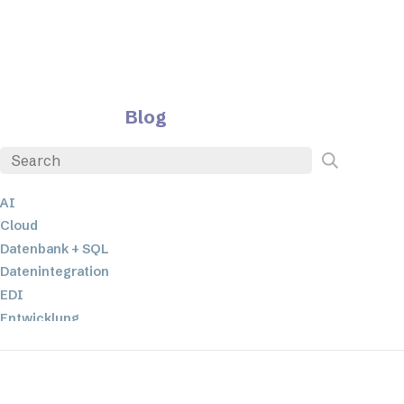
Blog
AI
Cloud
Datenbank + SQL
Datenintegration
EDI
Entwicklung
ETL
JSON
Low-Code- und No-Code-Entwicklung