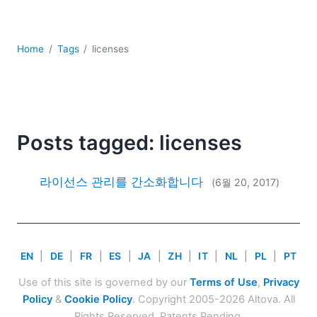
YAML
개발
구름
Home
Tags
licenses
규제 솔루션
데이터 통합
데이터베이스 + SQL
로우코드 + 노코드 (Low-code + No-code)
모바일 앱 개발
Posts tagged: licenses
서버 소프트웨어
2026
라이선스 관리를 간소화합니다
(6월 20, 2017)
2025
2024
2023
2022
EN
|
DE
|
FR
|
ES
|
JA
|
ZH
|
IT
|
NL
|
PL
|
PT
2021
Use of this site is governed by our
Terms of Use
,
Privacy
2020
Policy
&
Cookie Policy
. Copyright 2005-2026 Altova. All
2019
Rights Reserved. Patents Pending.