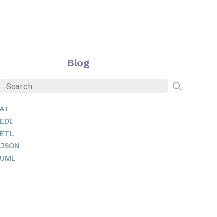
Blog
AI
EDI
ETL
JSON
UML
XBRL
XML
XPath 및 XQuery
XSL