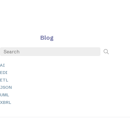
Blog
AI
EDI
ETL
JSON
UML
XBRL
XML
XPath 및 XQuery
XSL