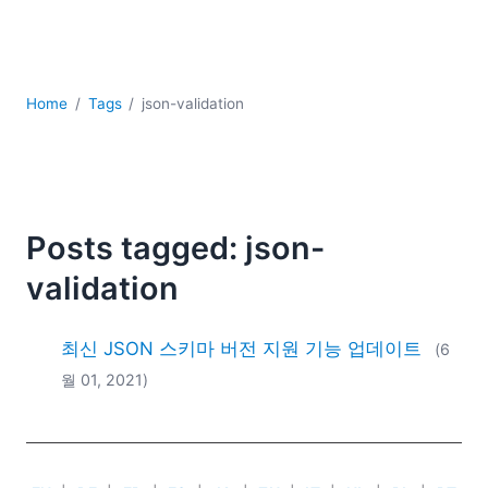
YAML
개발
구름
규제 솔루션
Home
Tags
json-validation
데이터 통합
데이터베이스 + SQL
로우코드 + 노코드 (Low-code + No-code)
모바일 앱 개발
서버 소프트웨어
Posts tagged: json-
2026
validation
2025
2024
최신 JSON 스키마 버전 지원 기능 업데이트
(6
2023
월 01, 2021)
2022
2021
2020
2019