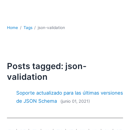
JSON
Software servidor
Soluciones
UML
Home
Tags
json-validation
XBRL
XML
XPath+XQuery
XSL
YAML
Posts tagged: json-
2026
validation
2025
2024
Soporte actualizado para las últimas versiones
2023
de JSON Schema
(junio 01, 2021)
2022
2021
2020
2019